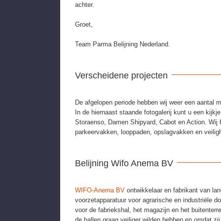
achter.
Groet,
Team Parma Belijning Nederland.
Verscheidene projecten
De afgelopen periode hebben wij weer een aantal 
In de hiernaast staande fotogalerij kunt u een kijk
Storaenso, Damen Shipyard, Cabot en Action. Wij h
parkeervakken, looppaden, opslagvakken en veilig
Belijning Wifo Anema BV
WIFO-Anema BV
ontwikkelaar en fabrikant van l
voorzetapparatuur voor agrarische en industriële do
voor de fabriekshal, het magazijn en het buitenterre
de hallen graag veiliger wilden hebben en omdat zi