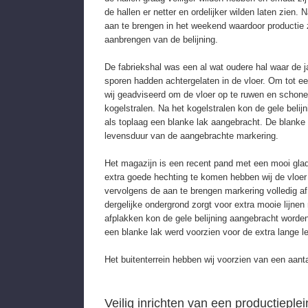
de hallen er netter en ordelijker wilden laten zien. 
aan te brengen in het weekend waardoor productie 
aanbrengen van de belijning.
De fabriekshal was een al wat oudere hal waar de j
sporen hadden achtergelaten in de vloer. Om tot 
wij geadviseerd om de vloer op te ruwen en schoner
kogelstralen. Na het kogelstralen kon de gele beli
als toplaag een blanke lak aangebracht. De blanke 
levensduur van de aangebrachte markering.
Het magazijn is een recent pand met een mooi glad
extra goede hechting te komen hebben wij de vloe
vervolgens de aan te brengen markering volledig af
dergelijke ondergrond zorgt voor extra mooie lijne
afplakken kon de gele belijning aangebracht worden
een blanke lak werd voorzien voor de extra lange l
Het buitenterrein hebben wij voorzien van een aanta
Veilig inrichten van een productieplei