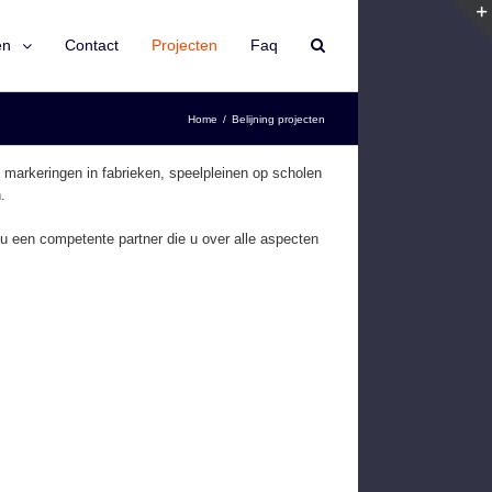
en
Contact
Projecten
Faq
Home
/
Belijning projecten
, markeringen in fabrieken, speelpleinen op scholen
.
u een competente partner die u over alle aspecten