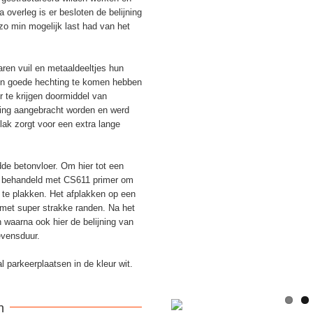
Na overleg is er besloten de belijning
zo min mogelijk last had van het
aren vuil en metaaldeeltjes hun
een goede hechting te komen hebben
 te krijgen doormiddel van
jning aangebracht worden en werd
lak zorgt voor een extra lange
de betonvloer. Om hier tot een
r behandeld met CS611 primer om
 te plakken. Het afplakken op een
n met super strakke randen. Na het
 waarna ook hier de belijning van
evensduur.
l parkeerplaatsen in de kleur wit.
n