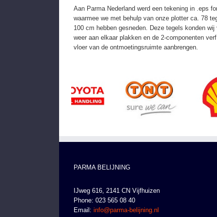
Aan Parma Nederland werd een tekening in .eps for
waarmee we met behulp van onze plotter ca. 78 te
100 cm hebben gesneden. Deze tegels konden wij v
weer aan elkaar plakken en de 2-componenten verf 
vloer van de ontmoetingsruimte aanbrengen.
PARMA BELIJNING
IJweg 616, 2141 CN Vijfhuizen
Phone: 023 565 08 40
Email:
info@parma-belijning.nl