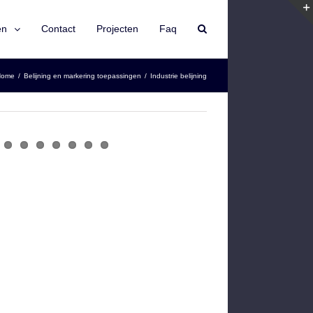
en
Contact
Projecten
Faq
Home
/
Belijning en markering toepassingen
/
Industrie belijning