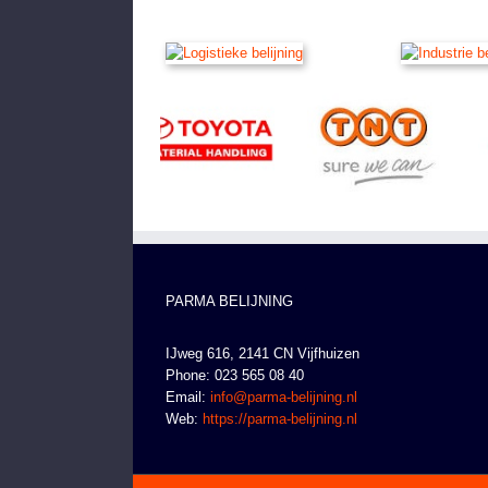
PARMA BELIJNING
IJweg 616, 2141 CN Vijfhuizen
Phone: 023 565 08 40
Email:
info@parma-belijning.nl
Web:
https://parma-belijning.nl