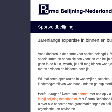
Skip
to
content
Sportveldbelijning
Jarenlange expertise in binnen en bui
Voor kinderen is de ruimte voor spelen belangrijk. 
speelruimtes en schoolpleinen voorzien van belijnin
gaan in de buurt, waarbij je zelf mag kiezen waar j
met wie vinden de kinderen heerlijk.
Wij realiseren speelroutes in woonwijken, scholen,
kinderdagverblijven waardoor kinderen geïnspireerd
Heeft u vragen? Neem dan
contact
met ons op via
info@belijning-nederland.nl
.
Met Parma Nederland h
u over alle aspecten van grondmarkeringen en belijn
organisatie kan adviseren.